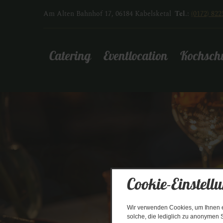
Am Alten Bahnhof 17, 06184 Kabelsketal
Tel
.:
(0172) 822
Catering
Eventlocation
Kochsch
Cookie-Einstell
Wir verwenden Cookies, um Ihnen ei
solche, die lediglich zu anonymen S