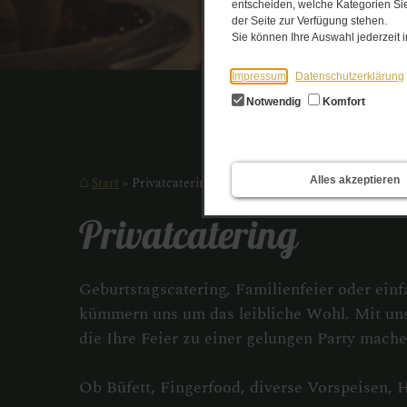
entscheiden, welche Kategorien Sie
der Seite zur Verfügung stehen.
Sie können Ihre Auswahl jederzeit
Impressum
Datenschutzerklärung
Notwendig
Komfort
Alles akzeptieren
Start
Privatcatering
Privatcatering
Geburtstagscatering, Familienfeier oder einf
kümmern uns um das leibliche Wohl. Mit uns h
die Ihre Feier zu einer gelungen Party mache
Ob Büfett, Fingerfood, diverse Vorspeisen, H