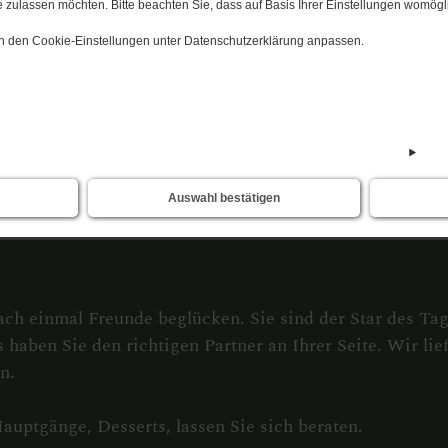
 zulassen möchten. Bitte beachten Sie, dass auf Basis Ihrer Einstellungen womögli
 in den Cookie-Einstellungen unter Datenschutzerklärung anpassen.
De
Auswahl bestätigen
ach einmal Freunde beglücken. Sie sind der Star des Ta
aben Sie den richtigen Partner an Ihrer Seite. Wir lief
n.
auptgänge, Desserts, lassen Sie sich beraten.