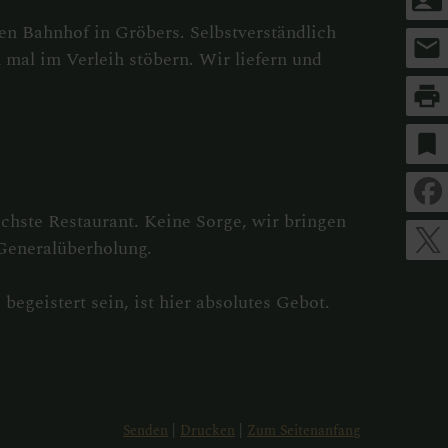
en Bahnhof in Gröbers. Selbstverständlich
mail
 mal im Verleih stöbern. Wir liefern und
print
bookmark
chste Restaurant. Keine Sorge, wir bringen
Generalüberholung.
geistert sein, ist hier absolutes Gebot.
Senden
Drucken
Zum Seitenanfang