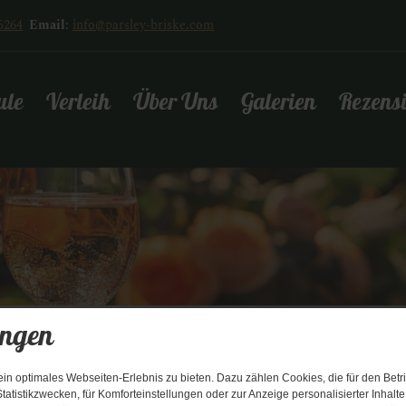
5264
Email
:
info@parsley-briske.com
ule
Verleih
Über Uns
Galerien
Rezens
ungen
n optimales Webseiten-Erlebnis zu bieten. Dazu zählen Cookies, die für den Betri
tatistikzwecken, für Komforteinstellungen oder zur Anzeige personalisierter Inhalt